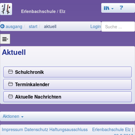
Erlenbachschule
/ Elz
ausgang
start
aktuell
Login
Aktuell
Schulchronik
Terminkalender
Aktuelle Nachrichten
Aktionen
Impressum
Datenschutz
Haftungsausschluss
Erlenbachschule Elz
|